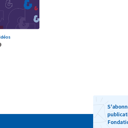
idéos
9
S'abonn
publicat
Fondat