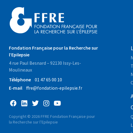
Fondation Française pour la Recherche sur
l’Epilepsie
N
4 rue Paul Besnard – 92130 Issy-Les-
T
Moulineaux
N
Téléphone
01 47 65 00 10
C
E-mail
ffre@fondation-epilepsie.fr
A
Copyright © 2026 FFRE Fondation Française pour
Q
la Recherche sur l’Epilepsie
L