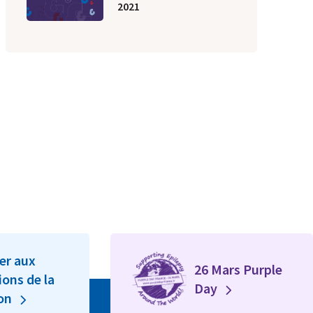
2021
er aux
26 Mars Purple
ions de la
Day
ion