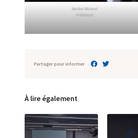
Marion Richard
Présidente
Partager pour informer
À lire également