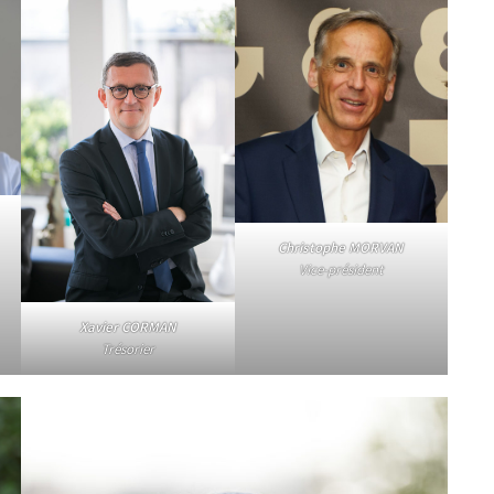
Christophe MORVAN
Vice-président
Xavier CORMAN
Trésorier