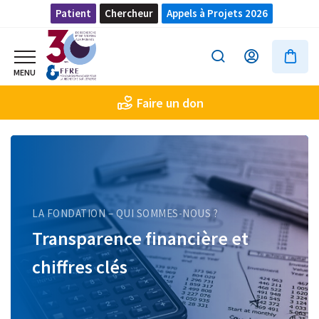
Patient
Chercheur
Appels à Projets 2026
Faire un don
LA FONDATION – QUI SOMMES-NOUS ?
Transparence financière et
chiffres clés