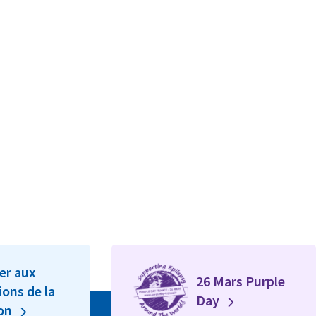
er aux
26 Mars Purple
ions de la
Day
ion