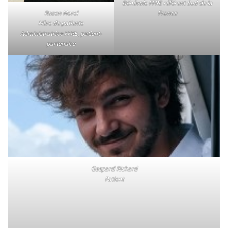
Bénévole FFRE référent Sud de la
Rozen Morel
France
Mère de patiente
Administratrice FFRE, patient-
partenaire
Gaspard Richard
Patient