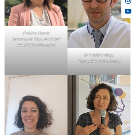
Christine Cloarec
Directrice de TOUL AR C’HOAT
EPILEPSIES (Châteaulin)
Dr Frédéric Villega
Neuropédiatre (Bordeaux)