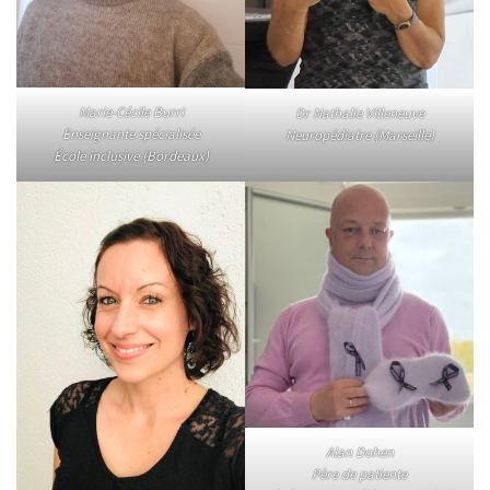
Marie-Cécile Burri
Dr Nathalie Villeneuve
Enseignante spécialisée
Neuropédiatre (Marseille)
École inclusive (Bordeaux)
Alan Dohen
Père de patiente