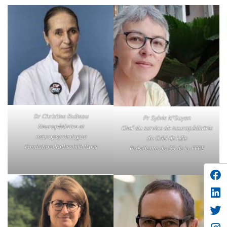
Dr Christine Bulteau
Pr Sylvie N’Guyen
Neuropédiatre et
Chef du service de neuropédiatrie
neuropsychologue
du CHU de Lille
Fondation Rothschild Paris
Présidente du CS de la FFRE