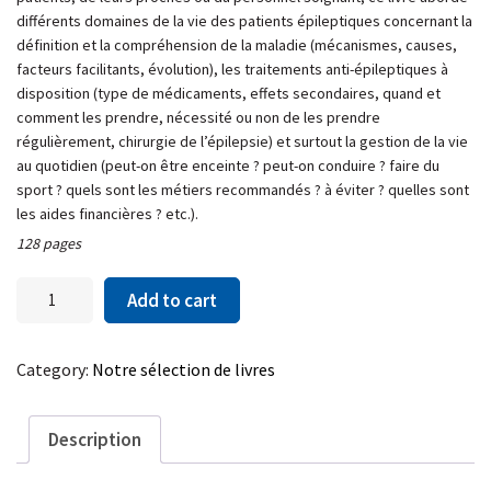
différents domaines de la vie des patients épileptiques concernant la
définition et la compréhension de la maladie (mécanismes, causes,
facteurs facilitants, évolution), les traitements anti-épileptiques à
disposition (type de médicaments, effets secondaires, quand et
comment les prendre, nécessité ou non de les prendre
régulièrement, chirurgie de l’épilepsie) et surtout la gestion de la vie
au quotidien (peut-on être enceinte ? peut-on conduire ? faire du
sport ? quels sont les métiers recommandés ? à éviter ? quelles sont
les aides financières ? etc.).
128 pages
100
Add to cart
questions/réponses
pour
mieux
Category:
Notre sélection de livres
comprendre
l’épilepsie
quantity
Description