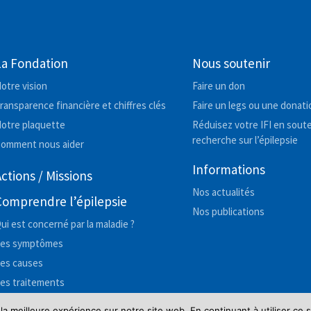
La Fondation
Nous soutenir
otre vision
Faire un don
ransparence financière et chiffres clés
Faire un legs ou une donati
otre plaquette
Réduisez votre IFI en soute
recherche sur l’épilepsie
omment nous aider
Informations
ctions / Missions
Nos actualités
Comprendre l’épilepsie
Nos publications
ui est concerné par la maladie ?
es symptômes
es causes
es traitements
 la meilleure expérience sur notre site web. En continuant à utiliser ce