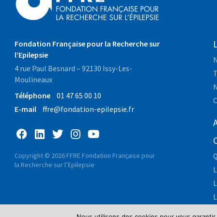
Fondation Française pour la Recherche sur
l’Epilepsie
N
4 rue Paul Besnard – 92130 Issy-Les-
T
Moulineaux
N
Téléphone
01 47 65 00 10
C
E-mail
ffre@fondation-epilepsie.fr
A
Copyright © 2026 FFRE Fondation Française pour
Q
la Recherche sur l’Epilepsie
L
L
L
Nous utilisons des cookies pour vous garantir