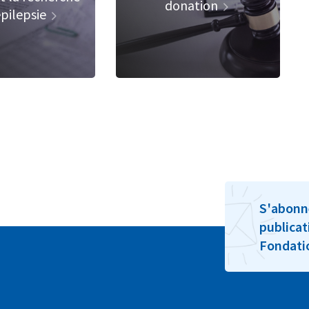
donation
épilepsie
S'abonn
publicat
Fondat