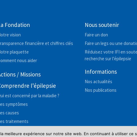
La Fondation
Nous soutenir
otre vision
Faire un don
ransparence financière et chiffres clés
Faire un legs ou une donati
otre plaquette
Réduisez votre IFI en soute
recherche sur l’épilepsie
omment nous aider
Informations
ctions / Missions
Nos actualités
Comprendre l’épilepsie
Nos publications
ui est concerné par la maladie ?
es symptômes
es causes
es traitements
 la meilleure expérience sur notre site web. En continuant à utiliser ce