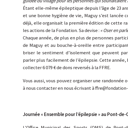
guidée du village pour les personnes qui souhaitaient
Étant elle-même épileptique depuis l’âge de 23 ans
et une bonne hygiène de vie, Maguy s’est lancée comm
déjà, elle organisait la première édition de cette r
les actions de la Fondation. Sa devise :
« Oser en parle
Chaque année, de plus en plus de personnes particip
de Maguy et au bouche-à-oreille entre participan
briser le sentiment d’isolement que peuvent parfo
parler plus facilement de l’épilepsie. Cette année
collecter 6 079 € de dons reversés à la FFRE.
Vous aussi, vous pouvez organiser une randonnée o
à nous contacter en nous écrivant à ffre@fondation-
Journée « Ensemble pour l’épilepsie » au Pont-de-C
L’Office Municipal des Sports (OMS) de Pont-de