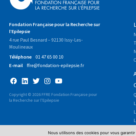
Fondation Française pour la Recherche sur
l’Epilepsie
N
4 rue Paul Besnard – 92130 Issy-Les-
T
Moulineaux
N
Téléphone
01 47 65 00 10
C
E-mail
ffre@fondation-epilepsie.fr
A
Copyright © 2026 FFRE Fondation Française pour
Q
la Recherche sur l’Epilepsie
L
L
L
Nous utilisons des cookies pour vous garantir