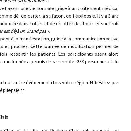
 marcher un peu moins ».
 et ayant une vie normale grâce à un traitement médical
e dé de parler, à sa façon, de l’épilepsie. Il y a 3 ans
andonnée dans l’objectif de récolter des fonds et soutenir
r est déjà un Grand pas ».
ent à la manifestation, grâce à la communication active
ts et proches. Cette journée de mobilisation permet de
is ressentir les patients. Les participants osent alors
, la randonnée a permis de rassembler 238 personnes et de
u tout autre évènement dans votre région. N’hésitez pas
épilepsie.fr
laix
-Claix et la ville de Pont-de-Claix ont organisé, en