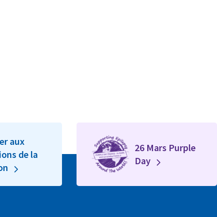
er aux
26 Mars Purple
ions de la
Day
ion